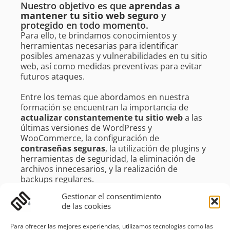
Nuestro objetivo es que
aprendas a
mantener tu sitio web seguro
y
protegido en todo momento.
Para ello, te brindamos conocimientos y
herramientas necesarias para identificar
posibles amenazas y vulnerabilidades en tu sitio
web, así como medidas preventivas para evitar
futuros ataques.
Entre los temas que abordamos en nuestra
formación se encuentran la importancia de
actualizar constantemente tu sitio web
a las
últimas versiones de WordPress y
WooCommerce, la configuración de
contraseñas seguras
, la utilización de plugins y
herramientas de seguridad, la eliminación de
archivos innecesarios, y la realización de
backups regulares.
Gestionar el consentimiento
Además, te enseñamos a
reconocer
de las cookies
posibles ataques y cómo actuar ante
ellos
.
Para ofrecer las mejores experiencias, utilizamos tecnologías como las
De esta manera, estarás preparado para