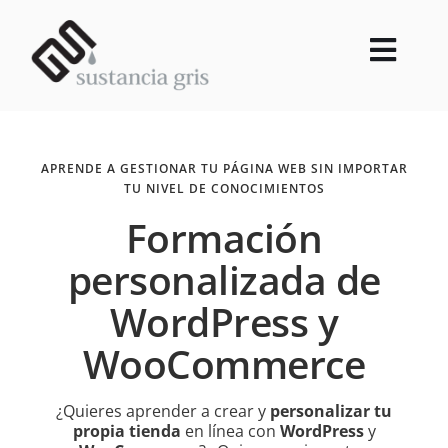
Saltar
al
contenido
Toggl
Navig
INICIO
DISEÑO WEB
APRENDE A GESTIONAR TU PÁGINA WEB SIN IMPORTAR
MANTENIMIENTO WEB
TU NIVEL DE CONOCIMIENTOS
Formación
FORMACIÓN
BLOG
personalizada de
ILUSTRACIÓN
WordPress y
FOTOGRAFÍA
WooCommerce
CONTACTO
HAZTE TÚ LA WEB
¿Quieres aprender a crear y
personalizar tu
propia tienda
en línea con
WordPress
y