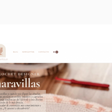
INICIO
DISEÑO WEB
MANTENIMIENTO WEB
FORMACIÓN
BLOG
ILUSTRACIÓN
FOTOGRAFÍA
CONTACTO
HAZTE TÚ LA WEB