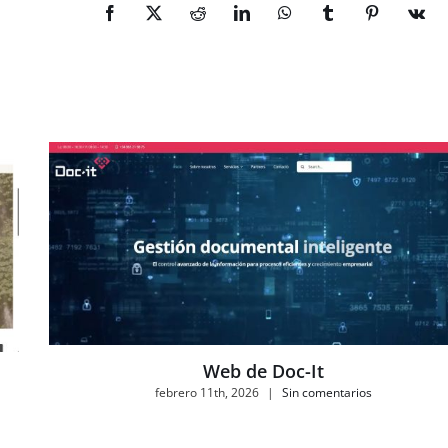
Facebook
X
Reddit
LinkedIn
WhatsApp
Tumblr
Pinterest
Vk
Web de Doc-It
febrero 11th, 2026
|
Sin comentarios