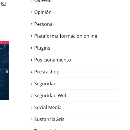
OldWeb
Correo
electrónico
Opinión
Personal
Plataforma formación online
Plugins
Alune, ocio consciente
Posicionamiento
marzo 16th, 2026
|
Sin comentarios
Prestashop
Seguridad
Seguridad Web
Social Media
SustanciaGris