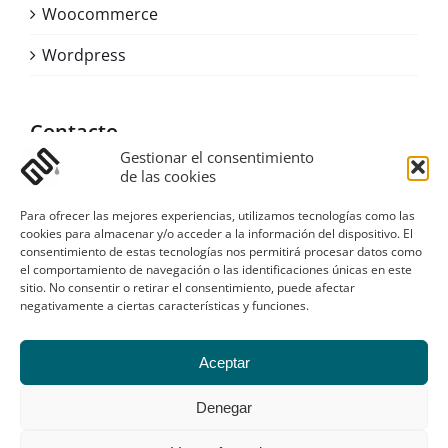
Woocommerce
Wordpress
Contacto
Asturias
Gestionar el consentimiento
de las cookies
Email:
digital@sustanciagris.com
Web:
www.sustanciagris.com
Para ofrecer las mejores experiencias, utilizamos tecnologías como las
cookies para almacenar y/o acceder a la información del dispositivo. El
consentimiento de estas tecnologías nos permitirá procesar datos como
Galería
el comportamiento de navegación o las identificaciones únicas en este
sitio. No consentir o retirar el consentimiento, puede afectar
negativamente a ciertas características y funciones.
Aceptar
Denegar