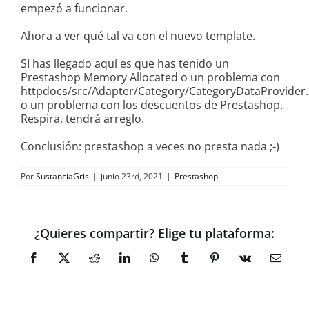
empezó a funcionar.
Ahora a ver qué tal va con el nuevo template.
SI has llegado aquí es que has tenido un
Prestashop Memory Allocated o un problema con
httpdocs/src/Adapter/Category/CategoryDataProvider
o un problema con los descuentos de Prestashop.
Respira, tendrá arreglo.
Conclusión: prestashop a veces no presta nada ;-)
Por
SustanciaGris
|
junio 23rd, 2021
|
Prestashop
¿Quieres compartir? Elige tu plataforma:
Facebook
X
Reddit
LinkedIn
WhatsApp
Tumblr
Pinterest
Vk
Correo
electró