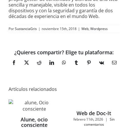
sencilla y manejable, visible en todos los
dispositivos y con la seguridad y garantía de dos
décadas de experiencia en el mundo Web.
Por
SustanciaGris
|
noviembre 15th, 2018
|
Web
,
Wordpress
¿Quieres compartir? Elige tu plataforma:
Facebook
X
Reddit
LinkedIn
WhatsApp
Tumblr
Pinterest
Vk
Correo
electró
Artículos relacionados
Web de Doc-It
Alune, ocio
febrero 11th, 2026
|
Sin
consciente
comentarios