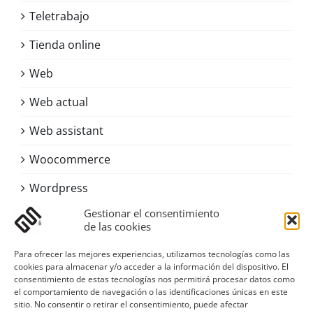
Teletrabajo
Tienda online
Web
Web actual
Web assistant
Woocommerce
Wordpress
Gestionar el consentimiento
de las cookies
Contacto
Para ofrecer las mejores experiencias, utilizamos tecnologías como las
Asturias
cookies para almacenar y/o acceder a la información del dispositivo. El
consentimiento de estas tecnologías nos permitirá procesar datos como
Email:
digital@sustanciagris.com
el comportamiento de navegación o las identificaciones únicas en este
Web:
www.sustanciagris.com
sitio. No consentir o retirar el consentimiento, puede afectar