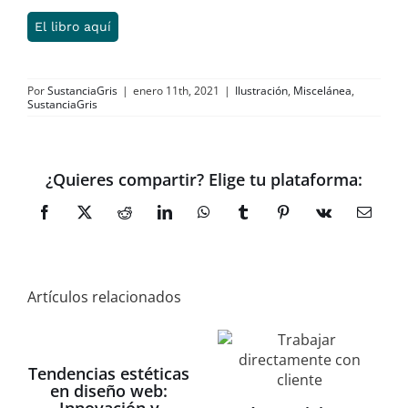
El libro aquí
Por
SustanciaGris
|
enero 11th, 2021
|
Ilustración
,
Miscelánea
,
SustanciaGris
¿Quieres compartir? Elige tu plataforma:
Facebook
X
Reddit
LinkedIn
WhatsApp
Tumblr
Pinterest
Vk
Correo
electró
Artículos relacionados
Tendencias estéticas
en diseño web: