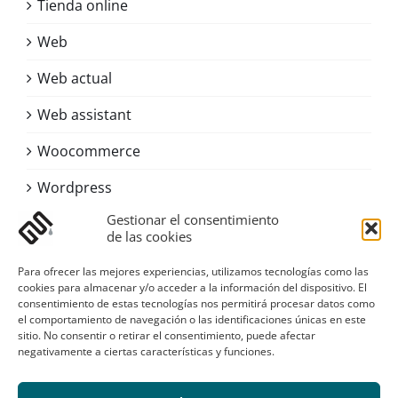
Tienda online
Web
Web actual
Web assistant
Woocommerce
Wordpress
Gestionar el consentimiento
de las cookies
Contacto
Para ofrecer las mejores experiencias, utilizamos tecnologías como las
Asturias
cookies para almacenar y/o acceder a la información del dispositivo. El
consentimiento de estas tecnologías nos permitirá procesar datos como
Email:
digital@sustanciagris.com
el comportamiento de navegación o las identificaciones únicas en este
Web:
www.sustanciagris.com
sitio. No consentir o retirar el consentimiento, puede afectar
negativamente a ciertas características y funciones.
Galería