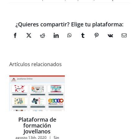
¿Quieres compartir? Elige tu plataforma:
Facebook
X
Reddit
LinkedIn
WhatsApp
Tumblr
Pinterest
Vk
Correo
electró
Artículos relacionados
Plataforma de
formación
Jovellanos
agosto 13th, 2020
|
Sin