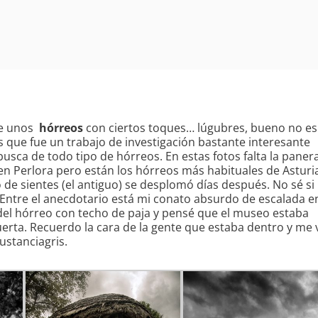
INICIO
DISEÑO WEB
de unos
hórreos
con ciertos toques… lúgubres, bueno no es
MANTENIMIENTO WEB
s que fue un trabajo de investigación bastante interesante
usca de todo tipo de hórreos. En estas fotos falta la paner
FORMACIÓN
n Perlora pero están los hórreos más habituales de Asturi
BLOG
o de sientes (el antiguo) se desplomó días después. No sé si
 Entre el anecdotario está mi conato absurdo de escalada en
ILUSTRACIÓN
del hórreo con techo de paja y pensé que el museo estaba
uerta. Recuerdo la cara de la gente que estaba dentro y me 
FOTOGRAFÍA
Sustanciagris.
CONTACTO
HAZTE TÚ LA WEB