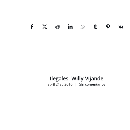
Facebook
X
Reddit
LinkedIn
WhatsApp
Tumblr
Pinterest
Vk
Ilegales, Willy Vijande
abril 21st, 2016
|
Sin comentarios