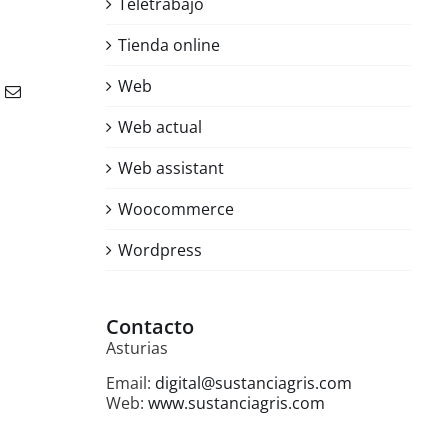
Teletrabajo
Tienda online
Web
Correo
electrónico
Web actual
Web assistant
Woocommerce
Wordpress
Scaletta5 II
julio 5th, 2017
|
Sin comentarios
Contacto
Asturias
Email:
digital@sustanciagris.com
Web:
www.sustanciagris.com