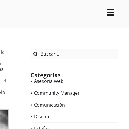
Toggl
Navig
Buscar:
 la
a
as
Categorías
 el
Asesoría Web
vio
Community Manager
Comunicación
Diseño
Estafas