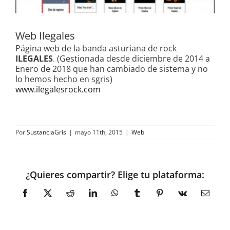
Web Ilegales
Página web de la banda asturiana de rock
ILEGALES
. (Gestionada desde diciembre de 2014 a
Enero de 2018 que han cambiado de sistema y no
lo hemos hecho en sgris)
www.ilegalesrock.com
Por
SustanciaGris
|
mayo 11th, 2015
|
Web
¿Quieres compartir? Elige tu plataforma:
Facebook
X
Reddit
LinkedIn
WhatsApp
Tumblr
Pinterest
Vk
Correo
electró