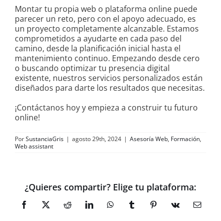
Montar tu propia web o plataforma online puede
parecer un reto, pero con el apoyo adecuado, es
un proyecto completamente alcanzable. Estamos
comprometidos a ayudarte en cada paso del
camino, desde la planificación inicial hasta el
mantenimiento continuo. Empezando desde cero
o buscando optimizar tu presencia digital
existente, nuestros servicios personalizados están
diseñados para darte los resultados que necesitas.
¡Contáctanos hoy y empieza a construir tu futuro
online!
Por
SustanciaGris
|
agosto 29th, 2024
|
Asesoría Web
,
Formación
,
Web assistant
¿Quieres compartir? Elige tu plataforma:
Facebook
X
Reddit
LinkedIn
WhatsApp
Tumblr
Pinterest
Vk
Correo
electró