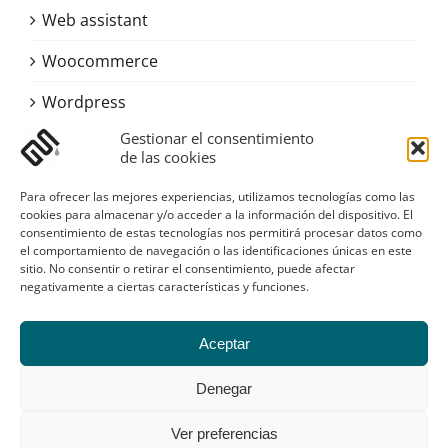
Web assistant
Woocommerce
Wordpress
Gestionar el consentimiento
de las cookies
Contacto
Para ofrecer las mejores experiencias, utilizamos tecnologías como las
Asturias
cookies para almacenar y/o acceder a la información del dispositivo. El
consentimiento de estas tecnologías nos permitirá procesar datos como
Email:
digital@sustanciagris.com
el comportamiento de navegación o las identificaciones únicas en este
Web:
www.sustanciagris.com
sitio. No consentir o retirar el consentimiento, puede afectar
negativamente a ciertas características y funciones.
Galería
Aceptar
Denegar
Ver preferencias