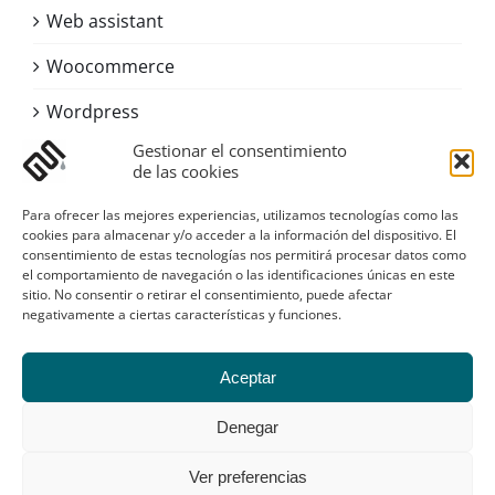
Web assistant
Woocommerce
Wordpress
Gestionar el consentimiento
de las cookies
Contacto
Para ofrecer las mejores experiencias, utilizamos tecnologías como las
Asturias
cookies para almacenar y/o acceder a la información del dispositivo. El
consentimiento de estas tecnologías nos permitirá procesar datos como
Email:
digital@sustanciagris.com
el comportamiento de navegación o las identificaciones únicas en este
Web:
www.sustanciagris.com
sitio. No consentir o retirar el consentimiento, puede afectar
negativamente a ciertas características y funciones.
Galería
Aceptar
Denegar
Ver preferencias