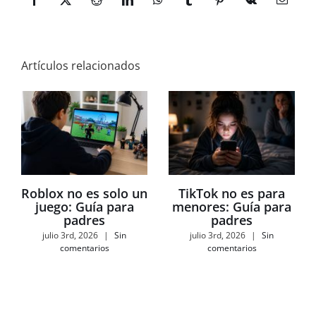
Facebook
X
Reddit
LinkedIn
WhatsApp
Tumblr
Pinterest
Vk
Correo
electró
Artículos relacionados
Roblox no es solo un
TikTok no es para
juego: Guía para
menores: Guía para
padres
padres
julio 3rd, 2026
|
Sin
julio 3rd, 2026
|
Sin
comentarios
comentarios