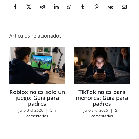
Facebook
X
Reddit
LinkedIn
WhatsApp
Tumblr
Pinterest
Vk
Correo
electró
Artículos relacionados
Roblox no es solo un
TikTok no es para
juego: Guía para
menores: Guía para
padres
padres
julio 3rd, 2026
|
Sin
julio 3rd, 2026
|
Sin
comentarios
comentarios