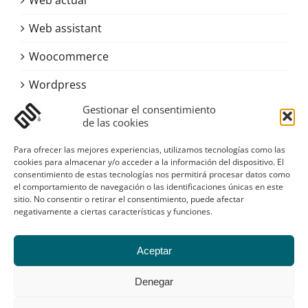
Web actual
Web assistant
Woocommerce
Wordpress
Gestionar el consentimiento
de las cookies
Contacto
Para ofrecer las mejores experiencias, utilizamos tecnologías como las
Asturias
cookies para almacenar y/o acceder a la información del dispositivo. El
consentimiento de estas tecnologías nos permitirá procesar datos como
Email:
digital@sustanciagris.com
el comportamiento de navegación o las identificaciones únicas en este
Web:
www.sustanciagris.com
sitio. No consentir o retirar el consentimiento, puede afectar
negativamente a ciertas características y funciones.
Galería
Aceptar
Denegar